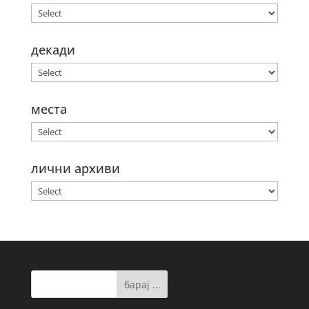
декади
места
лични архиви