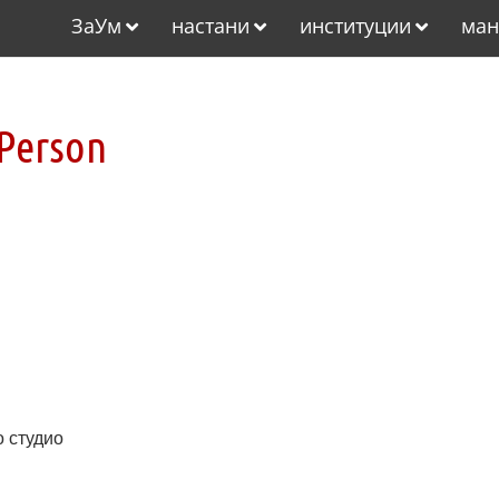
ЗаУм
настани
институции
ман
 Person
о студио