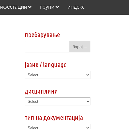
ифестации
групи
индекс
пребарување
јазик / language
дисциплини
тип на документација