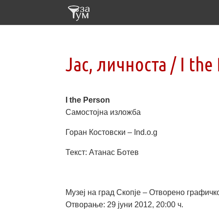
Јас, личноста / I the
I the Person
Самостојна изложба
Горан Костовски – Ind.o.g
Текст: Атанас Ботев
Музеј на град Скопје – Отворено графичк
Отворање: 29 јуни 2012, 20:00 ч.