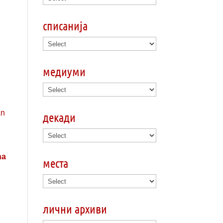
списанија
медиуми
декади
na
места
лични архиви