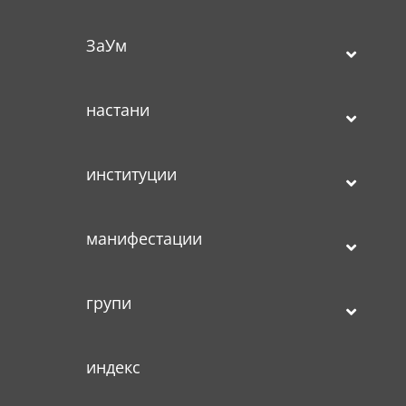
ЗаУм
настани
институции
манифестации
групи
индекс