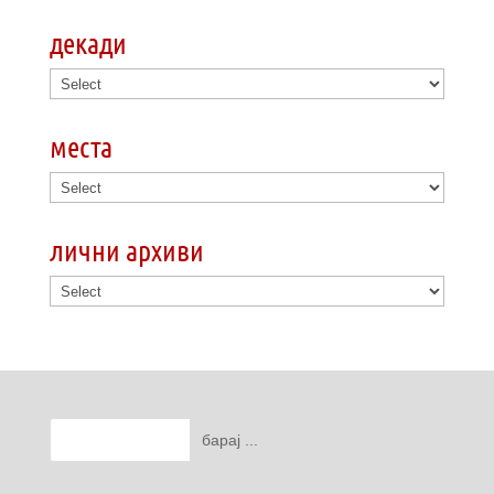
декади
места
лични архиви