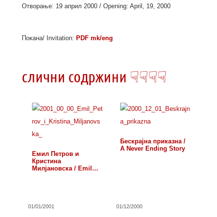
Отворање: 19 април 2000 / Opening: April, 19, 2000
Покана/ Invitation:
PDF mk/eng
слични содржини ☟☟☟☟
Бескрајна приказна /
A Never Ending Story
Емил Петров и
Кристина
Милјановска / Emil
Petrov and…
01/01/2001
01/12/2000