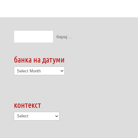
банка на датуми
банка
на
датуми
контекст