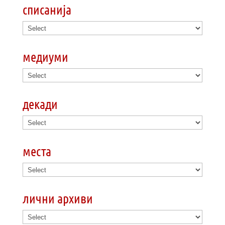
списанија
медиуми
декади
места
лични архиви