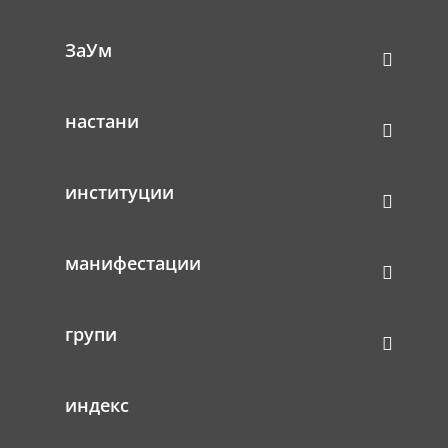
ЗаУм
настани
Homo ludens
институции
Homo ludens
Осврт кон изложбата на цртежи на Игор Тошевски во
манифестации
Музејот на град Скопје
Автор: Н. Јаконов
групи
Објавено во дневниот печат, Скопје
1994
индекс
Осврт:
PDF mk