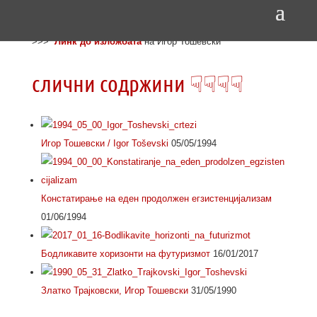
>>>
Линк до изложбата
на Игор Тошевски
слични содржини ☟☟☟☟
Игор Тошевски / Igor Toševski
05/05/1994
Констатирање на еден продолжен егзистенцијализам
01/06/1994
Бодликавите хоризонти на футуризмот
16/01/2017
Златко Трајковски, Игор Тошевски
31/05/1990