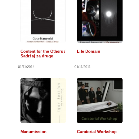
Content for the Others /
Life Domain
Sadržaj za druge
01/11/2014
01/11/2011
Manumission
Curatorial Workshop