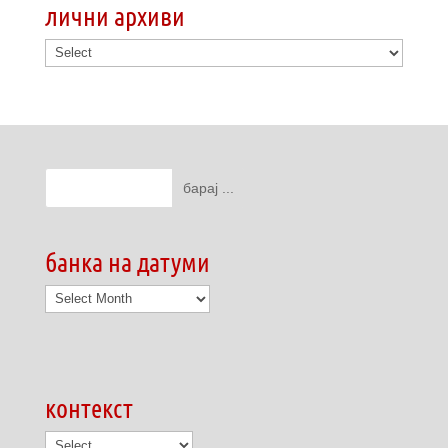
лични архиви
банка на датуми
банка
на
датуми
контекст