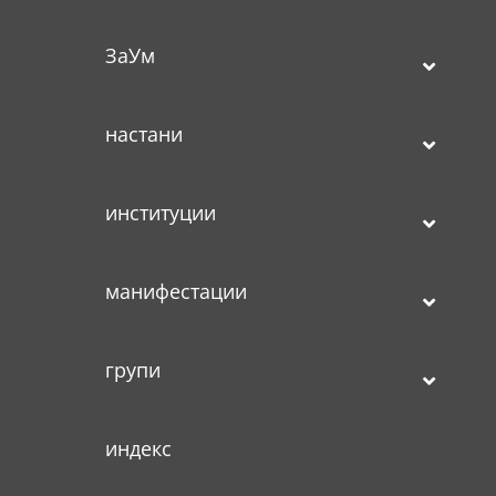
ЗаУм
настани
институции
манифестации
групи
индекс