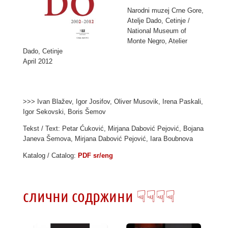
Narodni muzej Crne Gore,
Atelje Dado, Cetinje /
National Museum of
Monte Negro, Atelier
Dado, Cetinje
April 2012
>>> Ivan Blažev, Igor Josifov, Oliver Musovik, Irena Paskali,
Igor Sekovski, Boris Šemov
Tekst / Text: Petar Ćuković, Mirjana Dabović Pejović, Bojana
Janeva Šemova, Mirjana Dabović Pejović, Iara Boubnova
Katalog / Catalog:
PDF sr/eng
слични содржини ☟☟☟☟