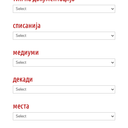
списанија
медиуми
декади
места