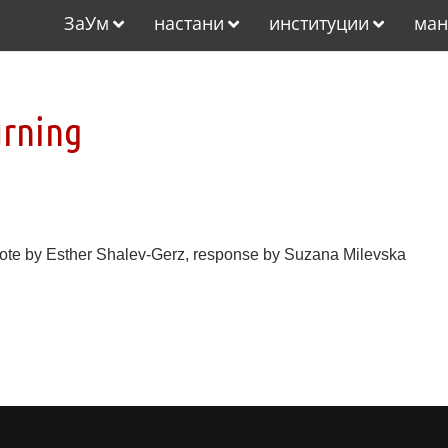
ЗаУм
настани
институции
ман
urning
ote by Esther Shalev-Gerz, response by Suzana Milevska