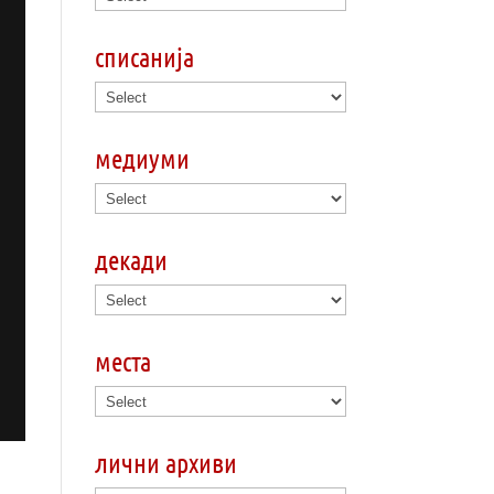
списанија
медиуми
декади
места
лични архиви