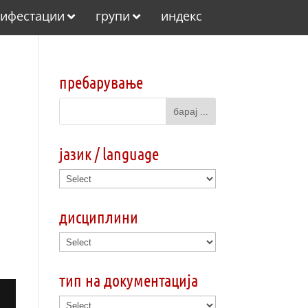
ифестации
групи
индекс
пребарување
јазик / language
дисциплини
тип на документација