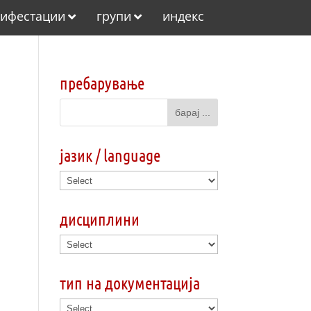
ифестации
групи
индекс
пребарување
јазик / language
дисциплини
тип на документација