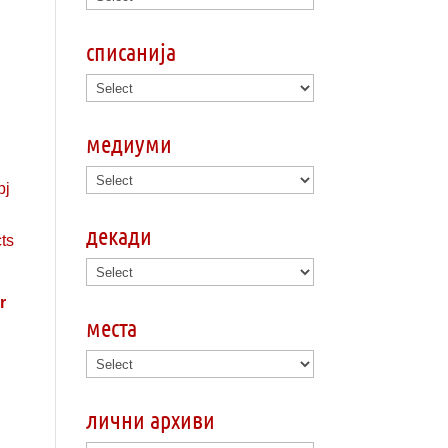
списанија
медиуми
декади
r
места
лични архиви