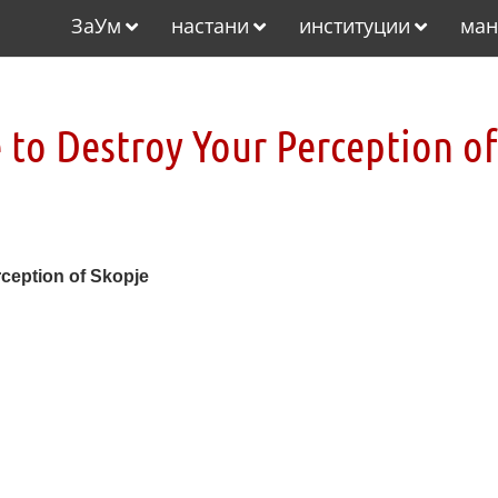
ЗаУм
настани
институции
ман
e to Destroy Your Perception of
rception of Skopje