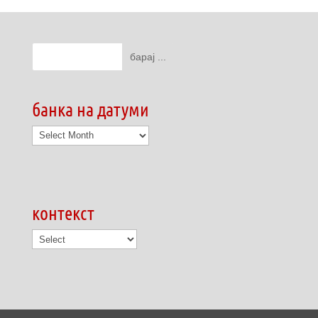
банка на датуми
банка
на
датуми
контекст