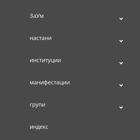
ЗаУм
настани
институции
манифестации
групи
индекс