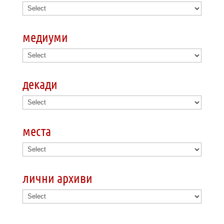
медиуми
декади
места
лични архиви