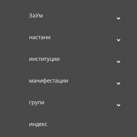
ЗаУм
настани
институции
манифестации
групи
индекс