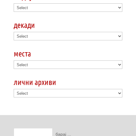
декади
места
лични архиви