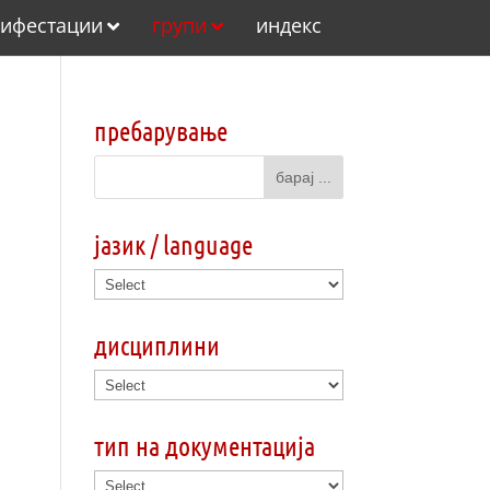
ифестации
групи
индекс
пребарување
јазик / language
дисциплини
тип на документација