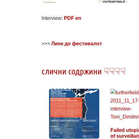
Interview:
PDF en
>>>
Линк до фестивалот
слични содржини ☟☟☟☟
Failed utopi
of surveill