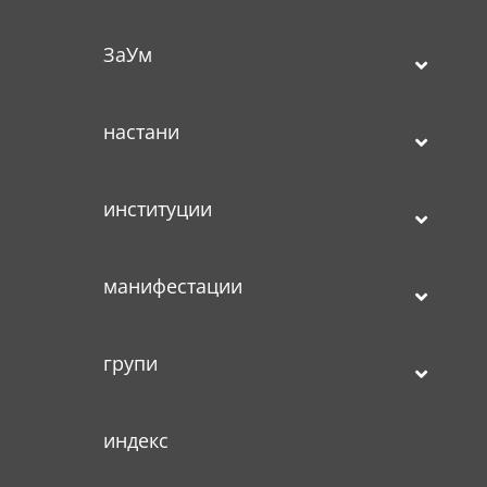
ЗаУм
настани
институции
манифестации
групи
индекс