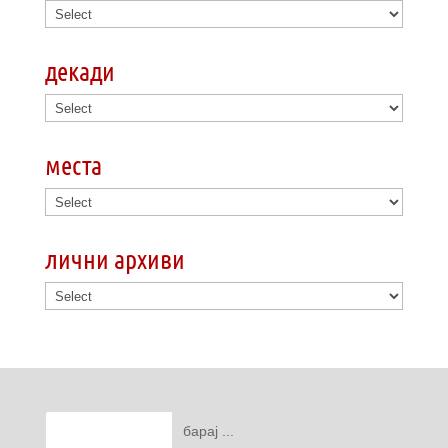
декади
места
лични архиви