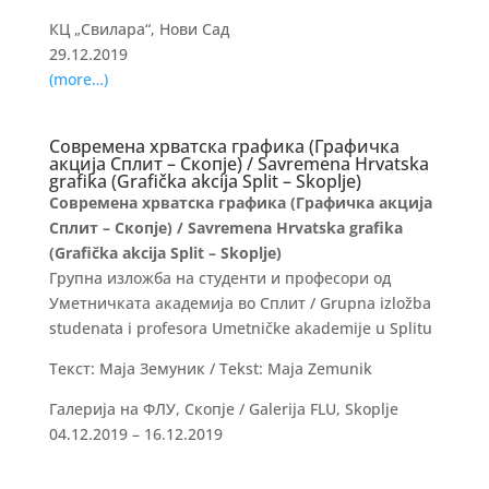
КЦ „Свилара“, Нови Сад
29.12.2019
(more…)
Современа хрватска графика (Графичка
акција Сплит – Скопје) / Savremena Hrvatska
grafika (Grafička akcija Split – Skoplje)
Современа хрватска графика (Графичка акција
Сплит – Скопје) / Savremena Hrvatska grafika
(Grafička akcija Split – Skoplje)
Групна изложба на студенти и професори од
Уметничката академија во Сплит / Grupna izložba
studenata i profesora Umetničke akademije u Splitu
Текст: Маја Земуник / Tekst: Maja Zemunik
Галерија на ФЛУ, Скопје / Galerija FLU, Skoplje
04.12.2019 – 16.12.2019