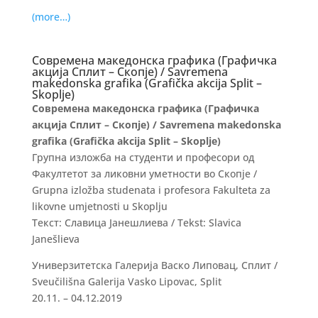
(more…)
Современа македонска графика (Графичка
акција Сплит – Скопје) / Savremena
makedonska grafika (Grafička akcija Split –
Skoplje)
Современа македонска графика (Графичка
акција Сплит – Скопје) / Savremena makedonska
grafika (Grafička akcija Split – Skoplje)
Групна изложба на студенти и професори од
Факултетот за ликовни уметности во Скопје /
Grupna izložba studenata i profesora Fakulteta za
likovne umjetnosti u Skoplju
Текст: Славица Јанешлиева / Tekst: Slavica
Janešlieva
Универзитетска Галерија Васко Липовац, Сплит /
Sveučilišna Galerija Vasko Lipovac, Split
20.11. – 04.12.2019