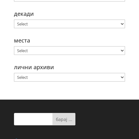
декади
места
лични архиви