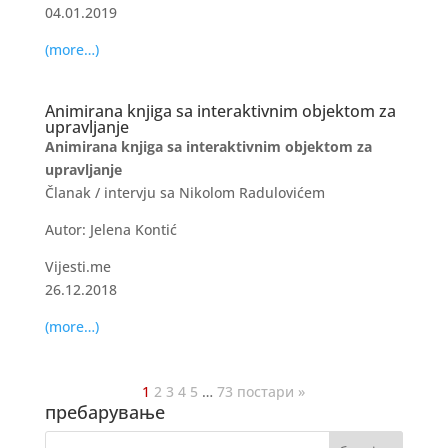
04.01.2019
(more…)
Animirana knjiga sa interaktivnim objektom za
upravljanje
Animirana knjiga sa interaktivnim objektom za
upravljanje
Članak / intervju sa Nikolom Radulovićem
Autor: Jelena Kontić
Vijesti.me
26.12.2018
(more…)
1
2
3
4
5
…
73
постари »
пребарување