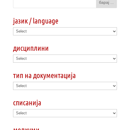
јазик / language
дисциплини
тип на документација
списанија
медиуми