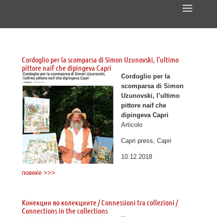
Cordoglio per la scomparsa di Simon Uzunovski, l’ultimo
pittore naif che dipingeva Capri
Cordoglio per la
scomparsa di Simon
Uzunovski, l’ultimo
pittore naif che
dipingeva Capri
Articolo
Capri press, Capri
10.12.2018
повеќе >>>
Конекции во колекциите / Connessioni tra collezioni /
Connections in the collections