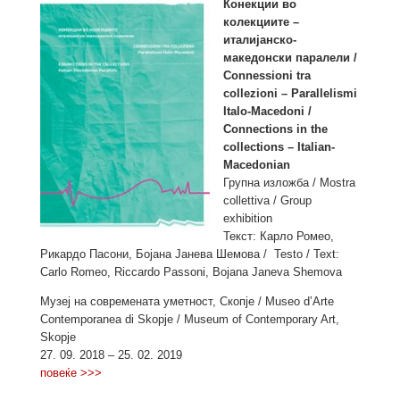
Конекции во
колекциите –
италијанско-
македонски паралели /
Connessioni tra
collezioni – Parallelismi
Italo-Macedoni /
Connections in the
collections – Italian-
Macedonian
Групна изложба / Mostra
collettiva / Group
exhibition
Текст: Карло Ромео,
Рикардо Пасони, Бојана Јанева Шемова / Testo / Text:
Carlo Romeo, Riccardo Passoni, Bojana Janeva Shemova
Музеј на современата уметност, Скопје / Museo d’Arte
Contemporanea di Skopje / Museum of Contemporary Art,
Skopje
27. 09. 2018 – 25. 02. 2019
повеќе >>>