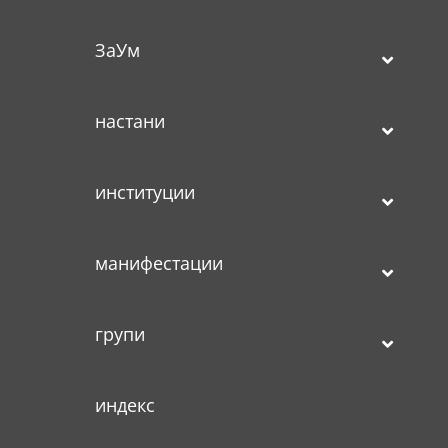
ЗаУм
настани
институции
манифестации
групи
индекс