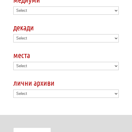
декади
места
лични архиви