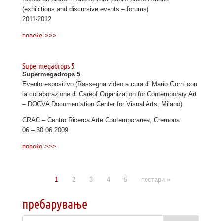
(exhibitions and discursive events – forums)
2011-2012
повеќе >>>
Supermegadrops 5
Supermegadrops 5
Evento espositivo (Rassegna video a cura di Mario Gorni con
la collaborazione di Careof Organization for Contemporary Art
– DOCVA Documentation Center for Visual Arts, Milano)
CRAC – Centro Ricerca Arte Contemporanea, Cremona
06 – 30.06.2009
повеќе >>>
1
2
3
4
5
постари »
пребарување