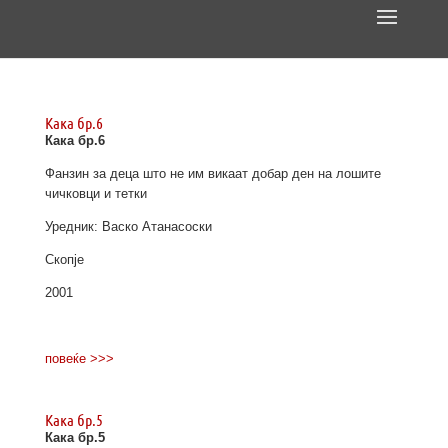
Кака бр.6
Кака бр.6
Фанзин за деца што не им викаат добар ден на лошите
чичковци и тетки
Уредник: Васко Атанасоски
Скопје
2001
повеќе >>>
Кака бр.5
Кака бр.5