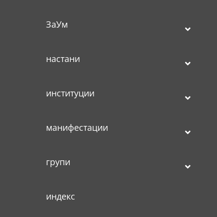
ЗаУм
настани
институции
манифестации
групи
индекс