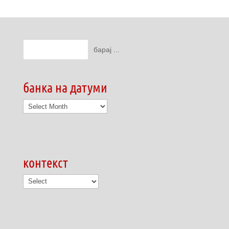
банка на датуми
банка
на
датуми
контекст