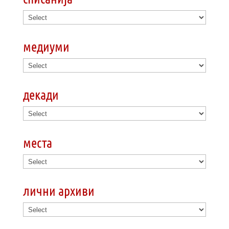
медиуми
декади
места
лични архиви