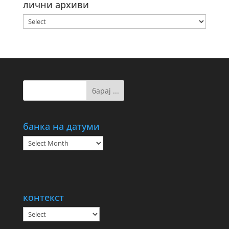
лични архиви
банка на датуми
банка
на
датуми
контекст