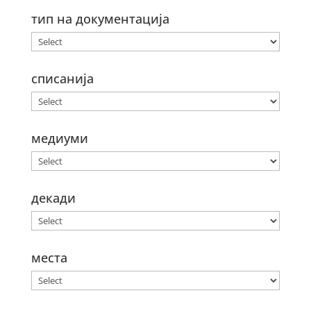
тип на документација
списанија
медиуми
декади
места