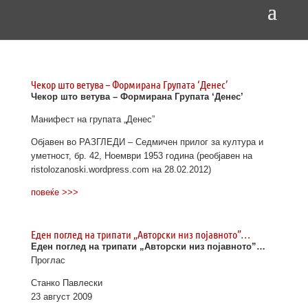
Чекор што ветува – Формирана Групата ‘Денес’
Чекор што ветува – Формирана Групата ‘Денес’
Манифест на групата „Денес”
Објавен во РАЗГЛЕДИ – Седмичен прилог за култура и
уметност, бр. 42, Ноември 1953 година (реобјавен на
ristolozanoski.wordpress.com на 28.02.2012)
повеќе >>>
Еден поглед на трипати „Авторски низ појавното”…
Еден поглед на трипати „Авторски низ појавното”…
Проглас
Станко Павлески
23 август 2009