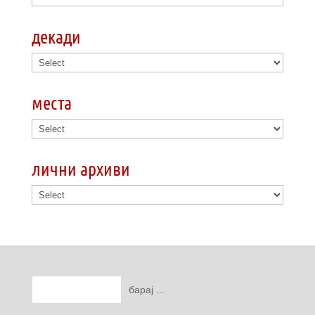
декади
места
лични архиви