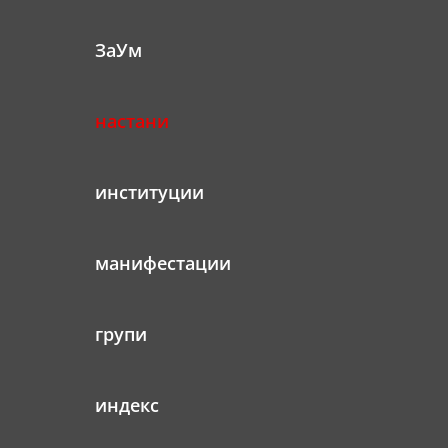
ЗаУм
настани
институции
манифестации
групи
индекс