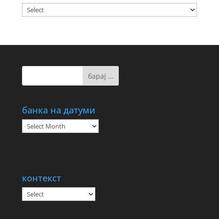
банка на датуми
банка
на
датуми
контекст