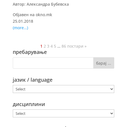
Автор: Александра Бубевска
Објавен на okno.mk
25.01.2018
(more…)
1
2
3
4
5
…
86
постари »
пребарување
јазик / language
дисциплини