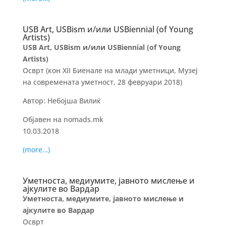
USB Art, USBism и/или USBiennial (of Young
Artists)
USB Art, USBism и/или USBiennial (of Young
Artists)
Осврт (кон XII Биенале на млади уметници, Музеј
на современата уметност, 28 февруари 2018)
Автор: Небојша Вилиќ
Објавен на nomads.mk
10.03.2018
(more…)
Уметноста, медиумите, јавното мислење и
ајкулите во Вардар
Уметноста, медиумите, јавното мислење и
ајкулите во Вардар
Осврт