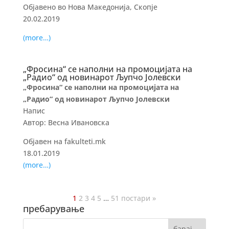
Објавено во Нова Македонија, Скопје
20.02.2019
(more…)
„Фросина“ се наполни на промоцијата на
„Радио“ од новинарот Љупчо Јолевски
„Фросина“ се наполни на промоцијата на
„Радио“ од новинарот Љупчо Јолевски
Напис
Автор: Весна Ивановска
Објавен на fakulteti.mk
18.01.2019
(more…)
1
2
3
4
5
…
51
постари »
пребарување