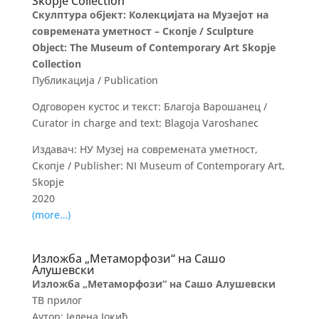
Skopje Collection
Скулптура објект: Колекцијата на Музејот на
современата уметност – Скопје / Sculpture
Object: The Museum of Contemporary Art Skopje
Collection
Публикација / Publication
Одговорен кустос и текст: Благоја Варошанец /
Curator in charge and text: Blagoja Varoshanec
Издавач: НУ Музеј на современата уметност,
Скопје / Publisher: NI Museum of Contemporary Art,
Skopje
2020
(more…)
Изложба „Метаморфози“ на Сашо
Алушевски
Изложба „Метаморфози“ на Сашо Алушевски
ТВ прилог
Аутор: Јелена Јокић