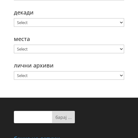
декади
места
лични архиви