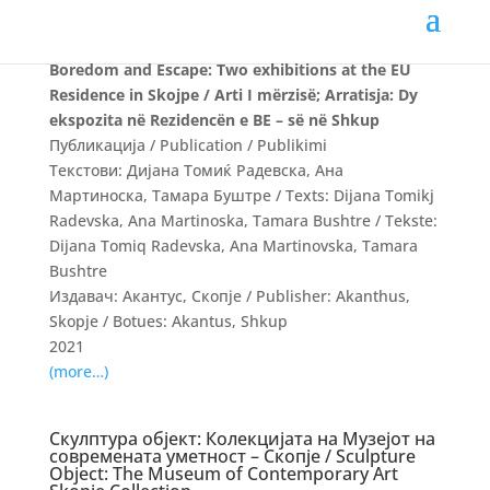
Уметноста на досадата и Бегство: Две изложби
во Резиденцијата на ЕУ во Скопје / The Art of
Boredom and Escape: Two exhibitions at the EU
Residence in Skojpe / Arti I mërzisë; Arratisja: Dy
ekspozita në Rezidencën e BE – së në Shkup
Публикација / Publication / Publikimi
Текстови: Дијана Томиќ Радевска, Ана
Мартиноска, Тамара Буштре / Texts: Dijana Tomikj
Radevska, Ana Martinoska, Tamara Bushtre / Tekste:
Dijana Tomiq Radevska, Ana Martinovska, Tamara
Bushtre
Издавач: Акантус, Скопје / Publisher: Akanthus,
Skopje / Botues: Akantus, Shkup
2021
(more…)
Скулптура објект: Колекцијата на Музејот на
современата уметност – Скопје / Sculpture
Object: The Museum of Contemporary Art