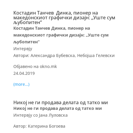
Костадин Танчев ­ Динка, пионер на
македонскиот графички дизајн: „Уште сум
љубопитен“
Костадин Танчев Динка, пионер на
македонскиот графички дизајн: „Уште сум
љубопитен“
Интервју
Автори: Александра Бубевска, Небојша Гелевски
Објавено на okno.mk
24.04.2019
(more…)
Никој не ги продава делата од татко ми
Никој не ги продава делата од татко ми
Интервју со Јана Луловска
Автор: Катерина Богоева