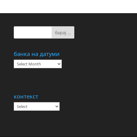
банка на датуми
банка
на
датуми
контекст