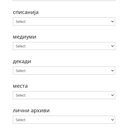
списанија
медиуми
декади
места
лични архиви