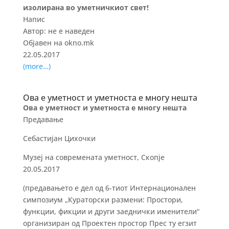
изолирана во уметничкиот свет!
Напис
Автор: не е наведен
Објавен на okno.mk
22.05.2017
(more…)
Ова е уметност и уметноста е многу нешта
Ова е уметност и уметноста е многу нешта
Предавање
Себастијан Цихочки
Музеј на современата уметност, Скопје
20.05.2017
(предавањето е дел од 6-тиот Интернационален
симпозиум „Кураторски размени: Простори,
функции, фикции и други заеднички именители“
организиран од Проектен простор Прес ту егзит