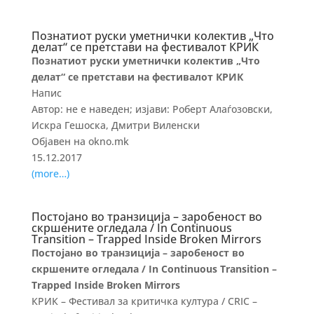
Познатиот руски уметнички колектив „Что
делат“ се претстави на фестивалот КРИК
Познатиот руски уметнички колектив „Что
делат“ се претстави на фестивалот КРИК
Напис
Автор: не е наведен; изјави: Роберт Алаѓозовски,
Искра Гешоска, Дмитри Виленски
Објавен на okno.mk
15.12.2017
(more…)
Постојано во транзиција – заробеност во
скршените огледала / In Continuous
Transition – Trapped Inside Broken Mirrors
Постојано во транзиција – заробеност во
скршените огледала / In Continuous Transition –
Trapped Inside Broken Mirrors
КРИК – Фестивал за критичка култура / CRIC –