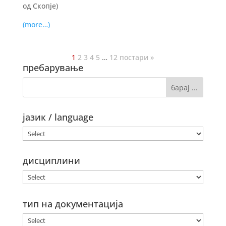
од Скопје)
(more…)
1
2
3
4
5
…
12
постари »
пребарување
јазик / language
дисциплини
тип на документација