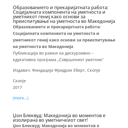
Образованието и прекаријатната работа:
Социјалната компонента на уметноста и
уметникот гениј како основи за
преиспитување на уметноста во Македонија
Образованието и прекаријатната работа:
Социјалната компонента на уметноста и
уметникот гениј како основи за преиспитување
на уметноста во Македонија
Публикација во рамки на дискурзивно –
едукативна програма „Совршениот уметник“
Издавач: Фондација Фридрих Еберт, Скопје
Скопје
2017
(more…)
Џон Блеквуд: Македонија во моментов е
изолирана во уметничкиот свет!
Џон Блеквуд: Македонија во моментов е