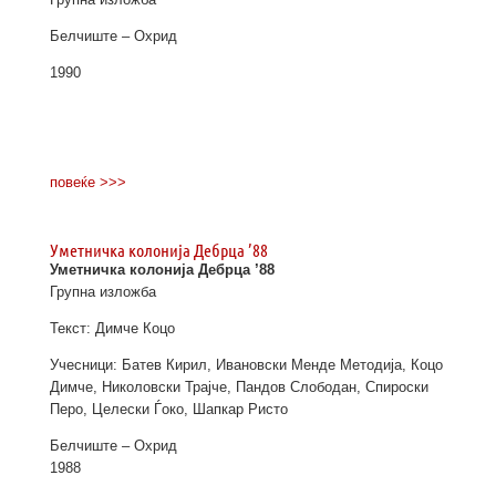
Белчиште – Охрид
1990
повеќе >>>
Уметничка колонија Дебрца ’88
Уметничка колонија Дебрца ’88
Групна изложба
Текст: Димче Коцо
Учесници: Батев Кирил, Ивановски Менде Методија, Коцо
Димче, Николовски Трајче, Пандов Слободан, Спироски
Перо, Целески Ѓоко, Шапкар Ристо
Белчиште – Охрид
1988