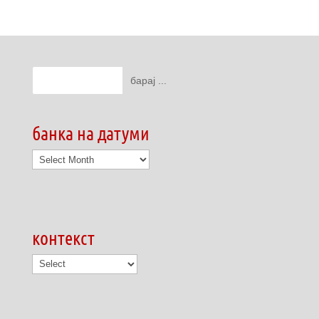
банка на датуми
банка
на
датуми
контекст