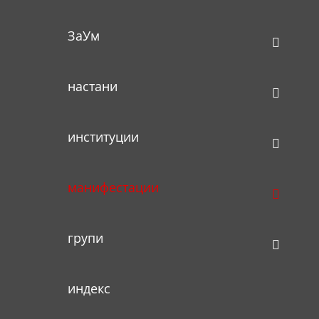
ЗаУм
настани
институции
манифестации
групи
индекс