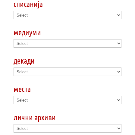
списанија
медиуми
декади
места
лични архиви