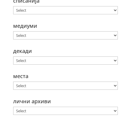
списанија
медиуми
декади
места
лични архиви