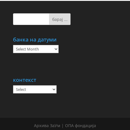
банка на датуми
банка
на
датуми
контекст
Архива ЗаУм | ОПА фондација