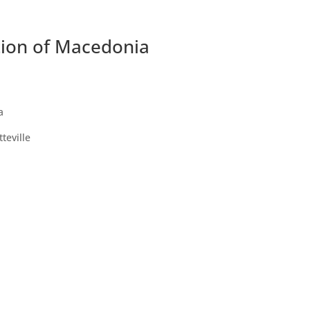
tion of Macedonia
a
teville