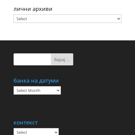
лични архиви
банка на датуми
банка
на
датуми
контекст