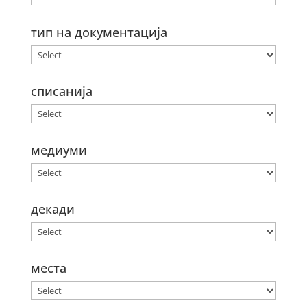
тип на документација
списанија
медиуми
декади
места