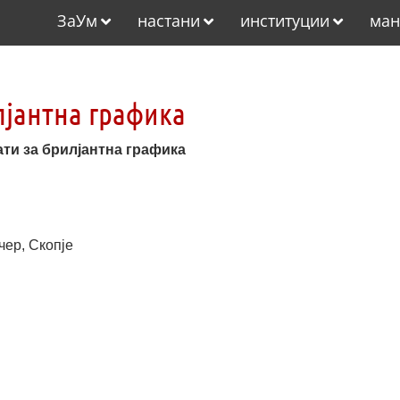
ЗаУм
настани
институции
ман
лјантна графика
ти за брилјантна графика
чер, Скопје