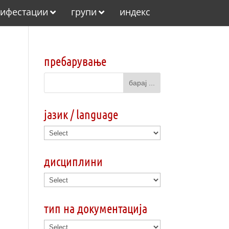
ифестации
групи
индекс
пребарување
јазик / language
дисциплини
тип на документација