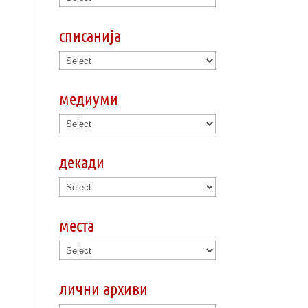
списанија
медиуми
декади
места
лични архиви