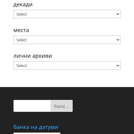
декади
места
лични архиви
банка на датуми