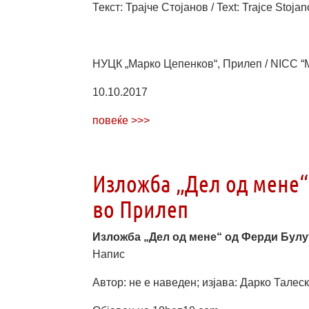
Текст: Трајче Стојанов / Text: Trajce Stoja
НУЦК „Марко Цепенков“, Прилеп / NICC “M
10.10.2017
повеќе >>>
Изложба „Дел од мене“
во Прилеп
Изложба „Дел од мене“ од Ферди Булу
Напис
Автор: не е наведен; изјава: Дарко Талес