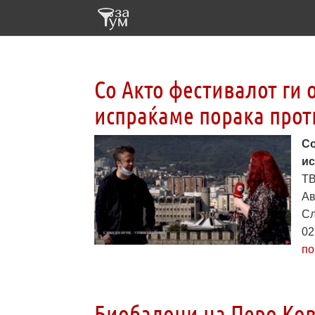
Со Акто фестивалот ги 
испраќаме порака про
Со
ис
ТВ
Ав
Сл
02
по
Биобалони на Перо Ков