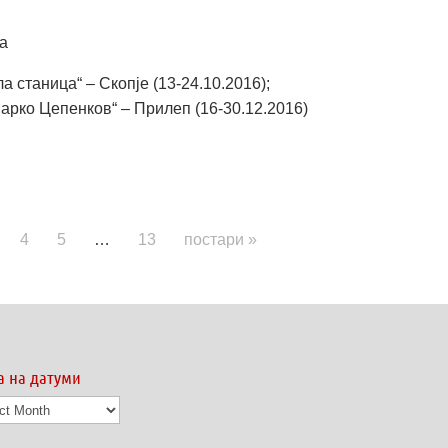
ка
 станица“ – Скопје (13-24.10.2016);
арко Цепенков“ – Прилеп (16-30.12.2016)
4
5
…
13
постари »
а на датуми
а