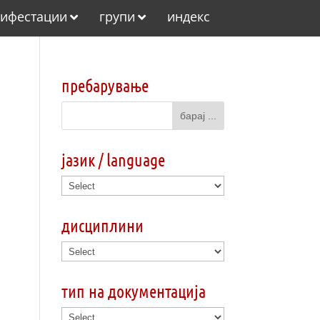
ифестации
групи
индекс
пребарување
јазик / language
дисциплини
тип на документација