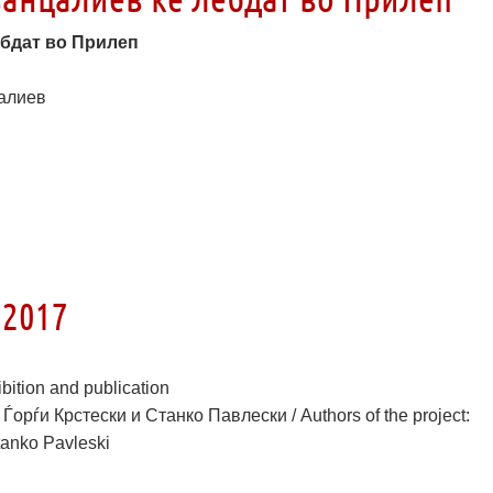
ебдат во Прилеп
цалиев
 2017
ition and publication
орѓи Крстески и Станко Павлески / Authors of the project:
tanko Pavleski