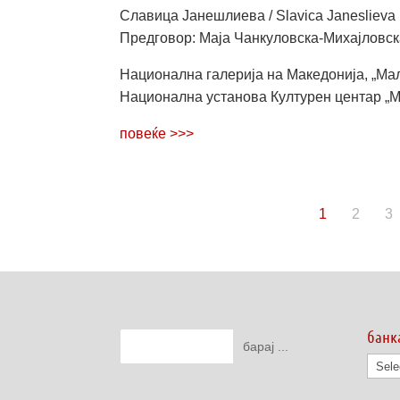
Славица Јанешлиева / Slavica Janeslieva
Предговор: Маја Чанкуловска-Михајловс
Национална галерија на Македонија, „Мала
Национална установа Културен центар „М
повеќе >>>
1
2
3
банк
банк
на