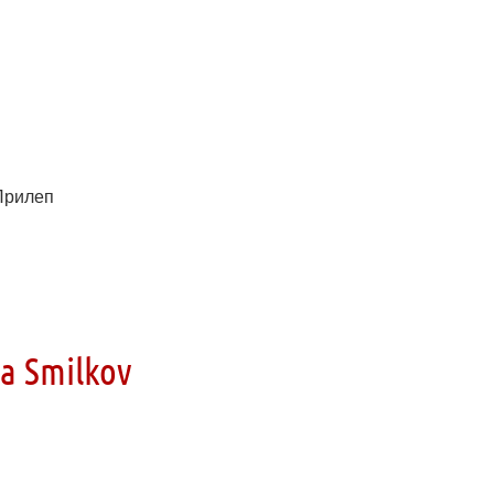
 Прилеп
a Smilkov