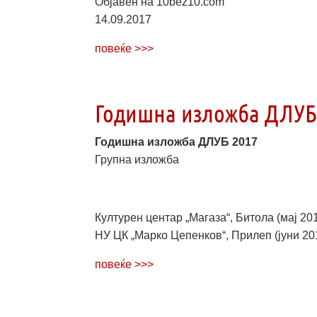
Објавен на 10bez10.com
14.09.2017
повеќе >>>
Годишна изложба ДЛУБ
Годишна изложба ДЛУБ 2017
Групна изложба
Културен центар „Магаза“, Битола (мај 20
НУ ЦК „Марко Цепенков“, Прилеп (јуни 20
повеќе >>>