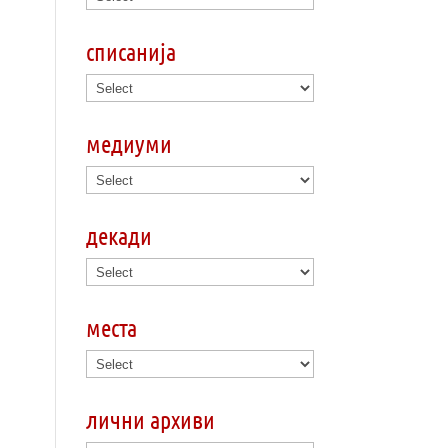
списанија
медиуми
декади
места
лични архиви