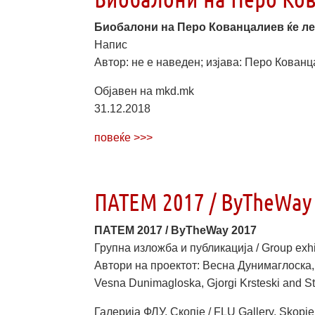
Биобалони на Перо Кованцалиев ќе л
Напис
Автор: не е наведен; изјава: Перо Кован
Објавен на mkd.mk
31.12.2018
повеќе >>>
ПАТЕМ 2017 / ByTheWay
ПАТЕМ 2017 / ByTheWay 2017
Групна изложба и публикација / Group exhib
Автори на проектот: Весна Дунимаглоска, Ѓ
Vesna Dunimagloska, Gjorgi Krsteski and S
Галерија ФЛУ, Скопје / FLU Gallery, Skopje