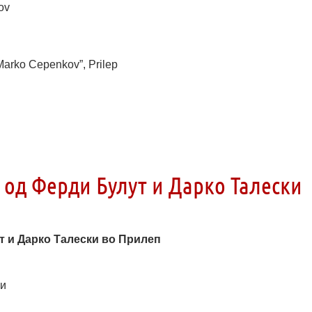
nov
arko Cepenkov”, Prilep
 од Ферди Булут и Дарко Талески
т и Дарко Талески во Прилеп
ки