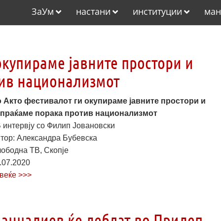
ЗаУм
настани
институции
ман
окупираме јавните простори и
тив национализмот
 Акто фестивалот ги окупираме јавните простори и
праќаме порака против национализмот
 интервју со Филип Јовановски
тор: Александра Бубевска
ободна ТВ, Скопје
.07.2020
веќе >>>
анцалиев ќе лебдат во Прилеп