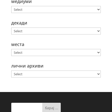
медиуми
декади
места
лични архиви