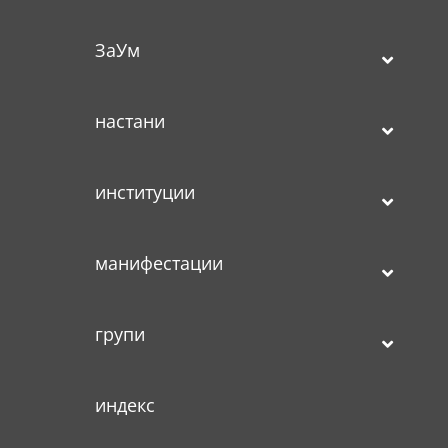
ЗаУм
настани
институции
манифестации
групи
индекс