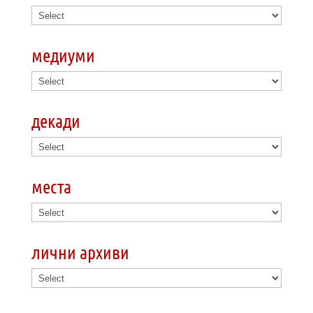
медиуми
декади
места
лични архиви