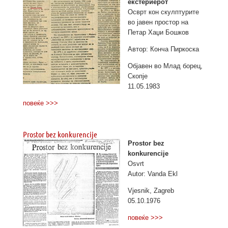
екстериерот
Осврт кон скулптурите
во јавен простор на
Петар Хаџи Бошков
Автор: Конча Пиркоска
Објавен во Млад борец,
Скопје
11.05.1983
повеќе >>>
Prostor bez konkurencije
Prostor bez
konkurencije
Osvrt
Autor: Vanda Ekl
Vjesnik, Zagreb
05.10.1976
повеќе >>>