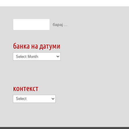
банка на датуми
банка
на
датуми
контекст