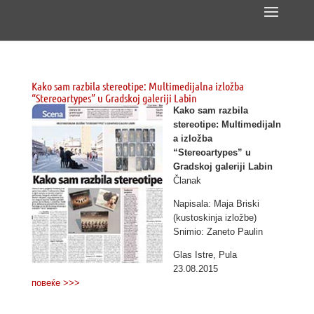
Kako sam razbila stereotipe: Multimedijalna izložba
“Stereoartypes” u Gradskoj galeriji Labin
Kako sam razbila
stereotipe: Multimedijaln
a izložba
“Stereoartypes” u
Gradskoj galeriji Labin
Članak
Napisala: Maja Briski
(kustoskinja izložbe)
Snimio: Zaneto Paulin
Glas Istre, Pula
23.08.2015
повеќе >>>