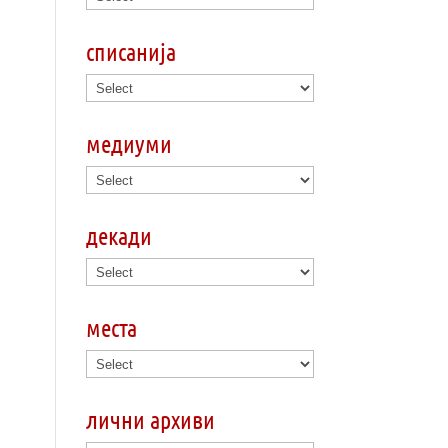
списанија
медиуми
декади
места
лични архиви