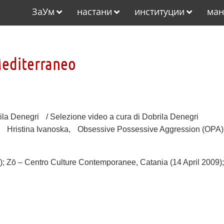
ЗаУм
настани
институции
ман
Mediterraneo
ila Denegri / Selezione video a cura di Dobrila Denegri
, Hristina Ivanoska, Obsessive Possessive Aggression (OPA)
; Zō – Centro Culture Contemporanee, Catania (14 April 2009)