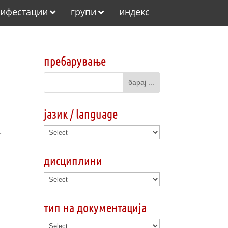
ифестации
групи
индекс
пребарување
јазик / language
,
дисциплини
;
тип на документација