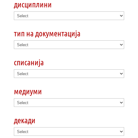
дисциплини
тип на документација
списанија
медиуми
декади