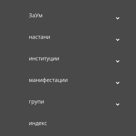
ЗаУм
настани
институции
манифестации
групи
индекс