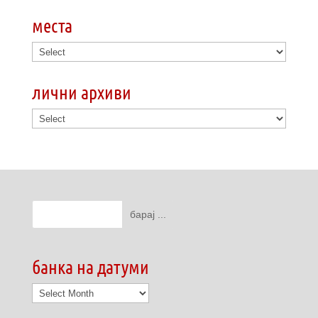
места
лични архиви
банка на датуми
банка
на