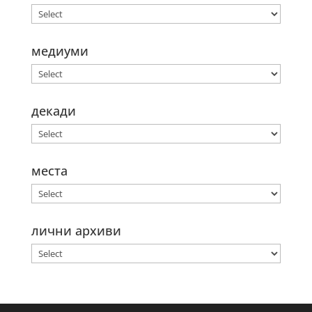
медиуми
декади
места
лични архиви