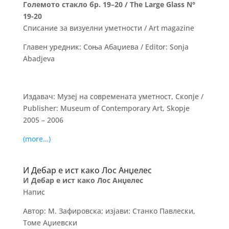
Големото стакло бр. 19–20 / The Large Glass N°
19-20
Списание за визуелни уметности / Art magazine
Главен уредник: Соња Абаџиева / Editor: Sonja
Abadjeva
Издавач: Музеј на современата уметност, Скопје /
Publisher: Museum of Contemporary Art, Skopje
2005 – 2006
(more…)
И Дебар е ист како Лос Анџелес
И Дебар е ист како Лос Анџелес
Напис
Автор: М. Зафировска; изјави: Станко Павлески,
Томе Аџиевски