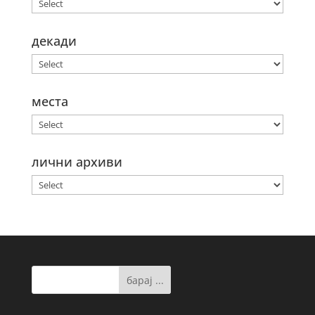
декади
места
лични архиви