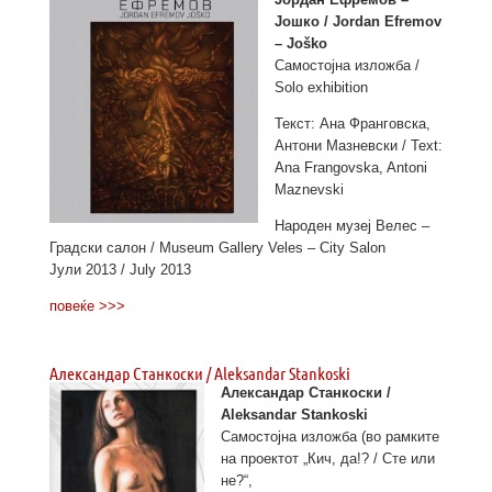
Јошко / Jordan Efremov
– Joško
Самостојна изложба /
Solo exhibition
Текст: Ана Франговска,
Антони Мазневски / Text:
Ana Frangovska, Antoni
Maznevski
Народен музеј Велес –
Градски салон / Museum Gallery Veles – City Salon
Јули 2013 / July 2013
повеќе >>>
Александар Станкоски / Aleksandar Stankoski
Александар Станкоски /
Aleksandar Stankoski
Самостојна изложба (во рамките
на проектот „Кич, да!? / Сте или
не?“,