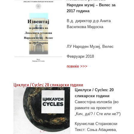
Народен музеј – Велес за
2017 година
В.д. директор д-р Анита
Василкова Мидоска
ЛУ Народен Музеј, Велес
Февруари 2018
повеќе >>>
Циклуси / Cycles: 20 сликарски години
Циклуси / Cycles: 20
сликарски години
Самостојна изложба (во
рамките на проектот
„Кич, да!? / Сте или не?“)
Крунислав Стојановски
Текст: Соња Абаџиева,