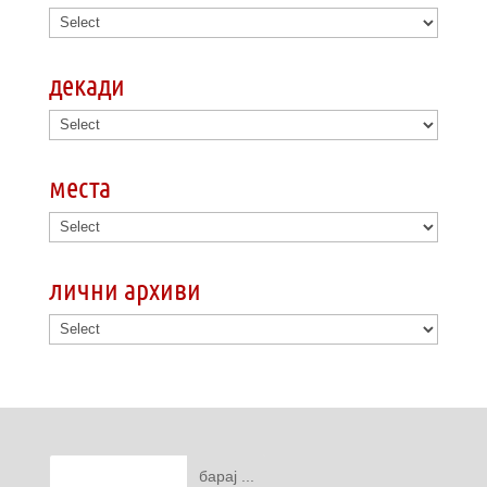
декади
места
лични архиви