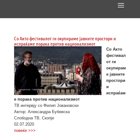
Со Акто фестивалот ги окупираме јавните простори и
испраќаме порака против национализмот
Со Акто
фестивал
от ги
окупирам
е јавните
простори
и
испраќам
е порака против национализмот
ТВ интервју со Филип Јовановски
Автор: Александра Бубевска
Слободна ТВ, Скопје
02.07.2020
повеќе >>>