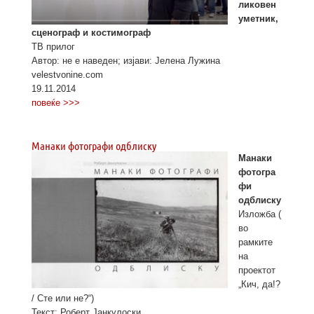
ликовен
уметник,
сценограф и костимограф
ТВ прилог
Автор: не е наведен; изјави: Јелена Лужина
velestvonine.com
19.11.2014
повеќе >>>
Манаки фотографи одблиску
Манаки
фотогра
фи
одблиску
Изложба (
во
рамките
на
проектот
„Кич, да!?
/ Сте или не?“)
Текст: Роберт Јанкулоски