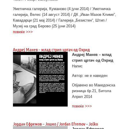
Уметничка галерија, Куманово (4 јуни 2014) / Уметничка
галерија, Велес (14 август 2014) / ДК „Иван Мазов Климе“,
Кавадарци (21 мај 2014) / Галерија „Безистен“, Штип /
Музеј на град Берово (25 јуни 2014)
повеќе >>>
Aндреј Манев – млад стрип цртач од Охрид
Aндреј Манев – млад
стрип цртач од Охрид
Напис
Автор: не е наведен
Објавено во Македонска
ризница бр.21, Битола
Април 2014
повеќе >>>
Јордан Ефремов – Јошко / Jordan Efremov – Joško
Јордан Ефремов –