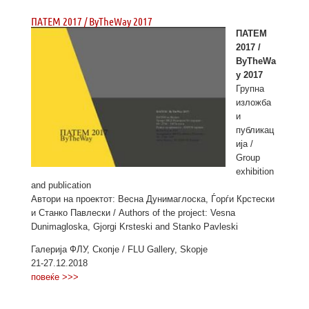
ПАТЕМ 2017 / ByTheWay 2017
ПАТЕМ
2017 /
ByTheWa
y 2017
Групна
изложба
и
публикац
ија /
Group
exhibition
and publication
Автори на проектот: Весна Дунимаглоска, Ѓорѓи Крстески
и Станко Павлески / Authors of the project: Vesna
Dunimagloska, Gjorgi Krsteski and Stanko Pavleski
Галерија ФЛУ, Скопје / FLU Gallery, Skopje
21-27.12.2018
повеќе >>>