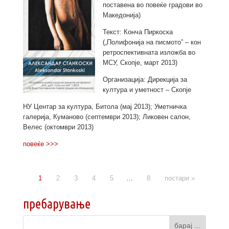
поставена во повеќе градови во
Македонија)
Текст: Конча Пиркоска
(„Полифонија на писмото” – кон
ретроспективната изложба во
МСУ, Скопје, март 2013)
Организација: Дирекција за
култура и уметност – Скопје
НУ Центар за култура, Битола (мај 2013); Уметничка
галерија, Куманово (септември 2013); Ликовен салон,
Велес (октомври 2013)
повеќе >>>
1
2
3
4
5
…
8
постари »
пребарување