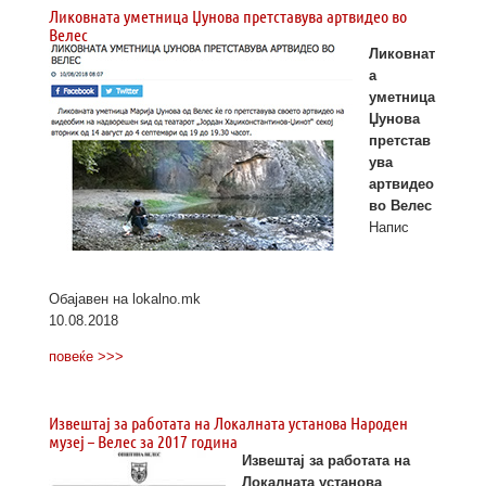
Ликовната уметница Џунова претставува артвидео во
Велес
Ликовнат
а
уметница
Џунова
претстав
ува
артвидео
во Велес
Напис
Обајавен на lokalno.mk
10.08.2018
повеќе >>>
Извештај за работата на Локалната установа Народен
музеј – Велес за 2017 година
Извештај
за работата на
Локалната установа