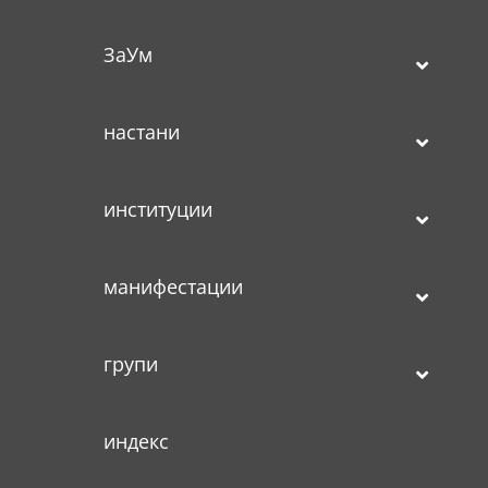
ЗаУм
настани
институции
манифестации
групи
индекс