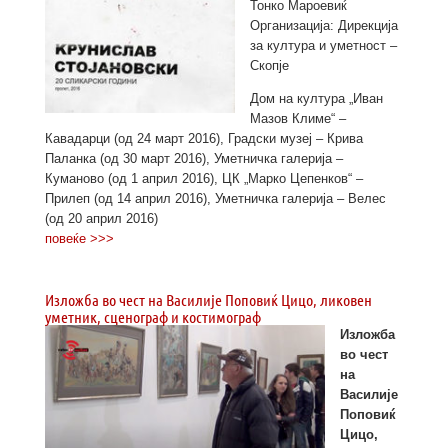
Тонко Мароевиќ
Организација: Дирекција
за култура и уметност –
Скопје
Дом на култура „Иван
Мазов Климе“ –
Кавадарци (од 24 март 2016), Градски музеј – Крива
Паланка (од 30 март 2016), Уметничка галерија –
Куманово (од 1 април 2016), ЦК „Марко Цепенков“ –
Прилеп (од 14 април 2016), Уметничка галерија – Велес
(од 20 април 2016)
повеќе >>>
Изложба во чест на Василије Поповиќ Цицо, ликовен
уметник, сценограф и костимограф
Изложба
во чест
на
Василије
Поповиќ
Цицо,