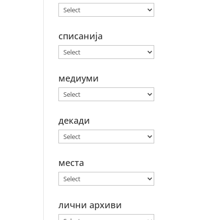
списанија
медиуми
декади
места
лични архиви