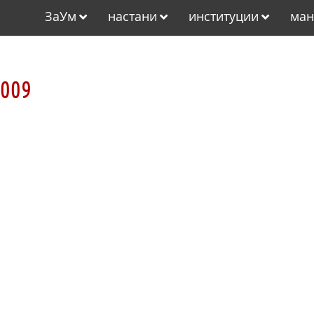
ЗаУм
настани
институции
ман
2009