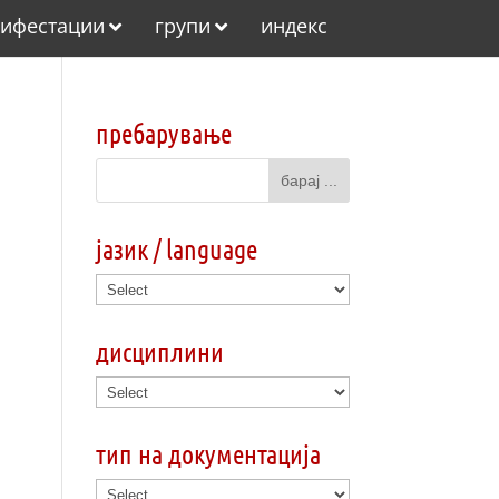
ифестации
групи
индекс
пребарување
јазик / language
дисциплини
тип на документација