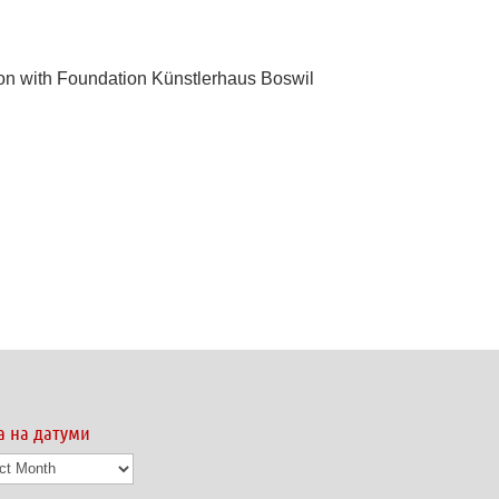
ion with Foundation Künstlerhaus Boswil
а на датуми
а