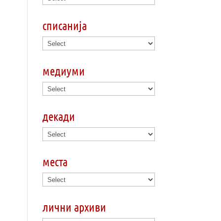
списанија
медиуми
декади
места
лични архиви