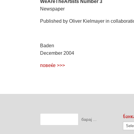
WeAreTheArtists Number 3
Newspaper
Published by Oliver Kielmayer in collaborat
Baden
December 2004
повеќе >>>
банк
банк
на