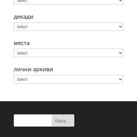
декади
места
лични архиви