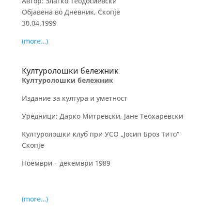
Автор: Златко Теодосиевски
Објавена во Дневник, Скопје
30.04.1999
(more…)
Културолошки бележник
Културолошки бележник
Издание за култура и уметност
Уредници: Дарко Митревски, Јане Теохаревски
Културолошки клуб при УСО „Јосип Броз Тито“
Скопје
Ноември – декември 1989
(more…)