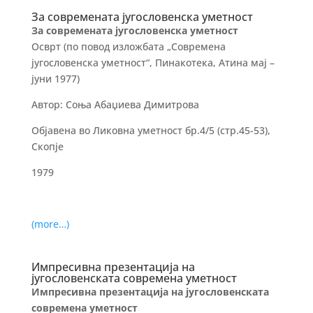
За современата југословенска уметност
За современата југословенска уметност
Осврт (по повод изложбата „Современа
југословенска уметност“, Пинакотека, Атина мај –
јуни 1977)
Автор: Соња Абаџиева Димитрова
Објавена во Ликовна уметност бр.4/5 (стр.45-53),
Скопје
1979
(more…)
Импресивна презентација на
југословенската современа уметност
Импресивна презентација на југословенската
современа уметност