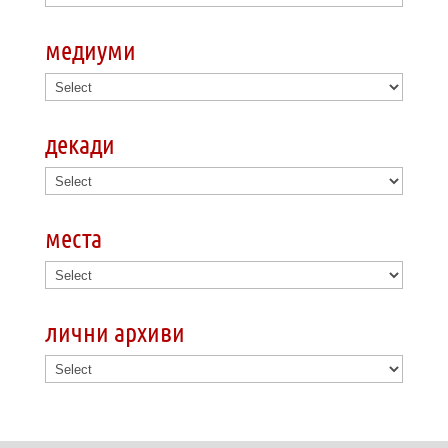
медиуми
декади
места
лични архиви