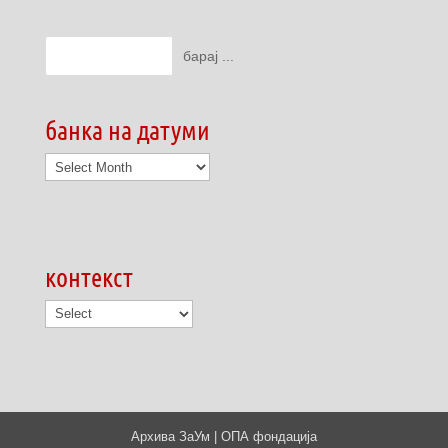
банка на датуми
банка
на
датуми
контекст
Архива ЗаУм | ОПА фондација