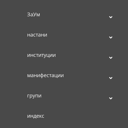
ЗаУм
настани
институции
манифестации
групи
индекс