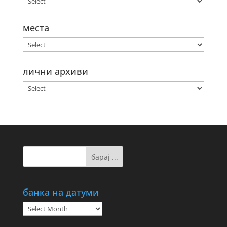
места
лични архиви
банка на датуми
банка
на