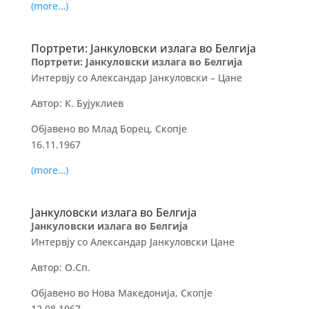
(more…)
Портрети: Јанкуловски излага во Белгија
Портрети: Јанкуловски излага во Белгија
Интервју со Александар Јанкуловски – Цане
Автор: К. Бујуклиев
Објавено во Млад Борец, Скопје
16.11.1967
(more…)
Јанкуловски излага во Белгија
Јанкуловски излага во Белгија
Интервју со Александар Јанкуловски Цане
Автор: О.Сп.
Објавено во Нова Македонија, Скопје
12.08.1967