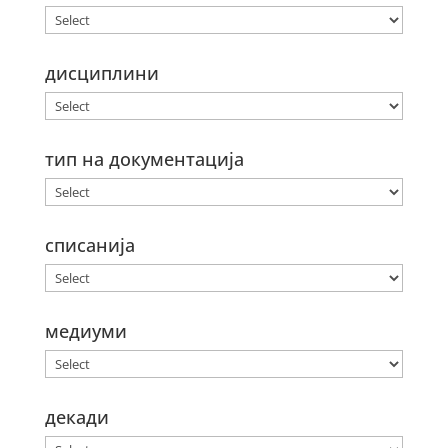
дисциплини
тип на документација
списанија
медиуми
декади