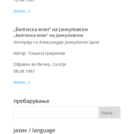
(more…)
„Белгиска есен“ на Јанкуловски
„Белгиска есен“ на Јанкуловски
Интервју со Александар Јанкулоски Цане
Автор: Т(ашко) Ширилов
Објавен во Вечер, Скопје
08.08.1967
(more…)
пребарување
јазик / language