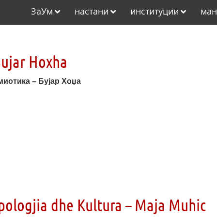
ЗаУм
настани
институции
ман
Bujar Hoxha
емиотика – Бујар Хоџа
pologjia dhe Kultura – Maja Muhic