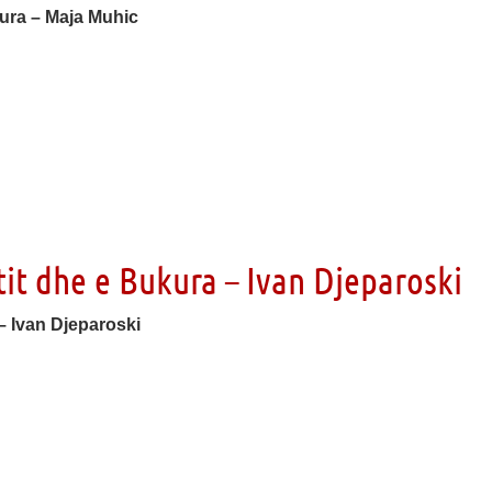
tura – Maja Muhic
tit dhe e Bukura – Ivan Djeparoski
 – Ivan Djeparoski