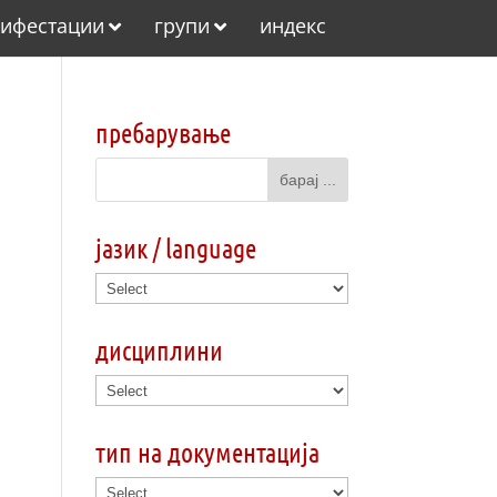
ифестации
групи
индекс
пребарување
јазик / language
дисциплини
тип на документација