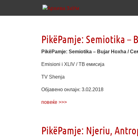
PikëPamje: Semiotika – 
PikëPamje: Semiotika – Bujar Hoxha / С
Emisioni i XLIV / ТВ емисија
TV Shenja
Објавено онлајн: 3.02.2018
повеќе >>>
PikëPamje: Njeriu, Antro