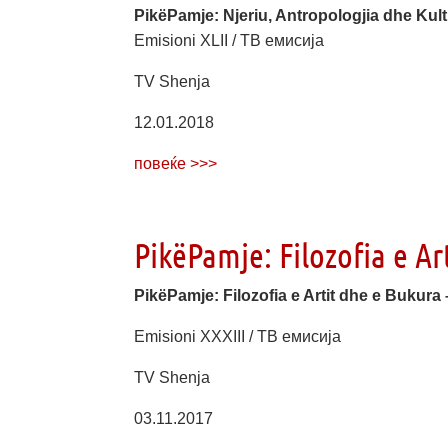
PikëPamje: Njeriu, Antropologjia dhe Kul
Emisioni XLII / ТВ емисија
TV Shenja
12.01.2018
повеќе >>>
PikëPamje: Filozofia e Ar
PikëPamje: Filozofia e Artit dhe e Bukura
Emisioni XXXIII / ТВ емисија
TV Shenja
03.11.2017