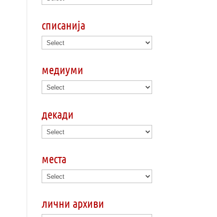
списанија
медиуми
декади
места
лични архиви