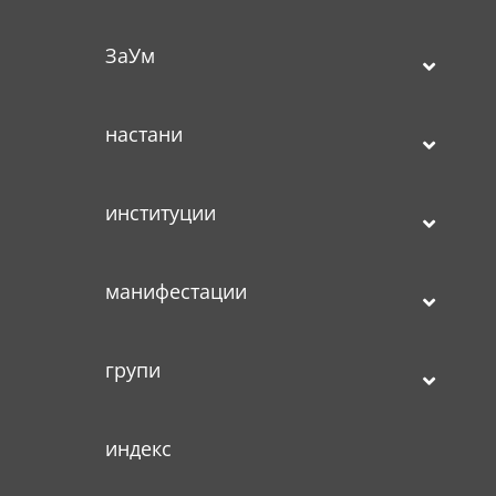
ЗаУм
настани
институции
манифестации
групи
индекс