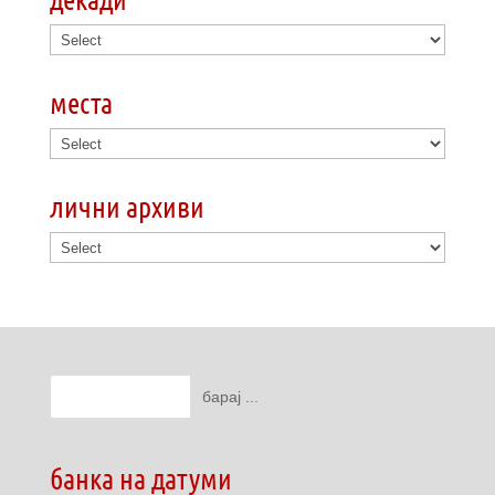
места
лични архиви
банка на датуми