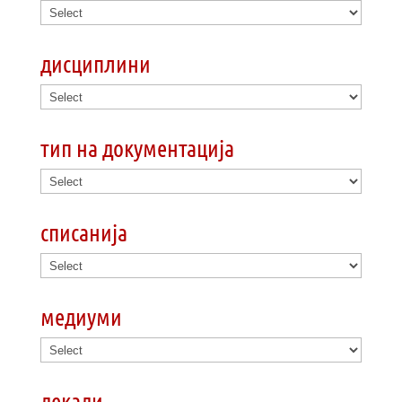
дисциплини
тип на документација
списанија
медиуми
декади