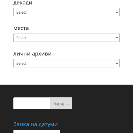
декади
места
лични архиви
банка на датуми
банка