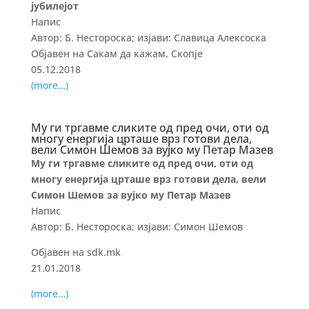
јубилејот
Напис
Автор: Б. Нестороска; изјави: Славица Алексоска
Објавен на Сакам да кажам, Скопје
05.12.2018
(more…)
Му ги тргавме сликите од пред очи, оти од
многу енергија црташе врз готови дела,
вели Симон Шемов за вујко му Петар Мазев
Му ги тргавме сликите од пред очи, оти од
многу енергија црташе врз готови дела, вели
Симон Шемов за вујко му Петар Мазев
Напис
Автор: Б. Нестороска; изјави: Симон Шемов
Објавен на sdk.mk
21.01.2018
(more…)