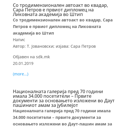
Со тродимензионален автоакт во квадар,
Сара Петров е првиот дипломец на
Ликовната академија во Штип
Со тродимензионален автоакт во квадар, Сара
Петров е првиот дипломец на Ликовната
академија во Штип
Напис
Автор: Т. Јовановски; изјава: Сара Петров
Објавен на sdk.mk
20.01.2019
(more…)
Националната галерија пред 70 години
имала 34.000 посетители – Првите
документи за основањето изложени во Даут
пашиниот амам за јубилејот
Националната галерија пред 70 години имала
34.000 посетители – првите документи за
основањето изложени во Даут-пашин амам за