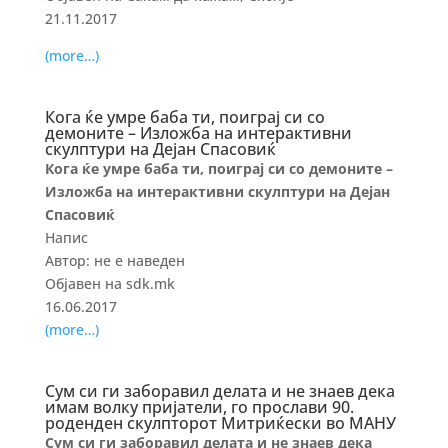
21.11.2017
(more…)
Кога ќе умре баба ти, поиграј си со
демоните – Изложба на интерактивни
скулптури на Дејан Спасовиќ
Кога ќе умре баба ти, поиграј си со демоните –
Изложба на интерактивни скулптури на Дејан
Спасовиќ
Напис
Автор: не е наведен
Објавен на sdk.mk
16.06.2017
(more…)
Сум си ги заборавил делата и не знаев дека
имам волку пријатели, го прослави 90.
роденден скулпторот Митриќески во МАНУ
Сум си ги заборавил делата и не знаев дека