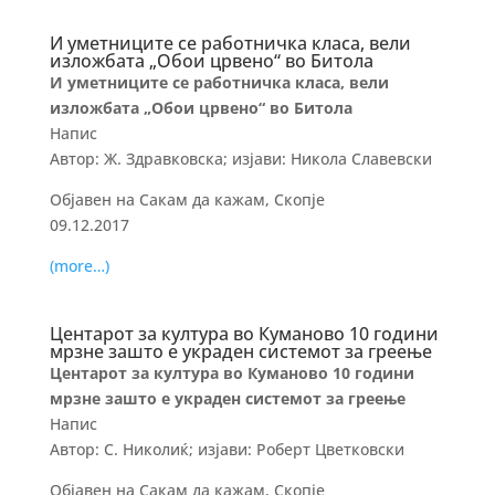
И уметниците се работничка класа, вели
изложбата „Обои црвено“ во Битола
И уметниците се работничка класа, вели
изложбата „Обои црвено“ во Битола
Напис
Автор: Ж. Здравковска; изјави: Никола Славевски
Објавен на Сакам да кажам, Скопје
09.12.2017
(more…)
Центарот за култура во Куманово 10 години
мрзне зашто е украден системот за греење
Центарот за култура во Куманово 10 години
мрзне зашто е украден системот за греење
Напис
Автор: С. Николиќ; изјави: Роберт Цветковски
Објавен на Сакам да кажам, Скопје