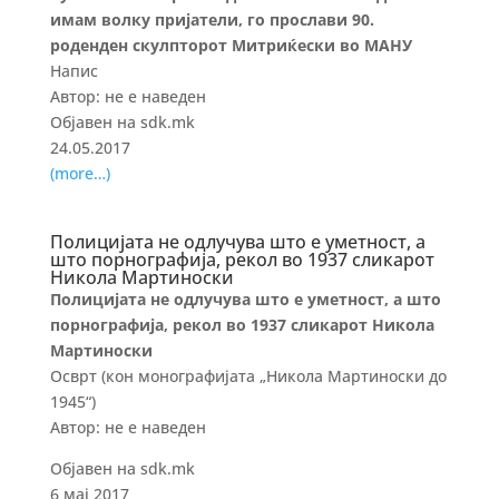
имам волку пријатели, го прослави 90.
роденден скулпторот Митриќески во МАНУ
Напис
Aвтор: не е наведен
Објавен на sdk.mk
24.05.2017
(more…)
Полицијата не одлучува што е уметност, а
што порнографија, рекол во 1937 сликарот
Никола Mартиноски
Полицијата не одлучува што е уметност, а што
порнографија, рекол во 1937 сликарот Никола
Mартиноски
Осврт (кон монографијата „Никола Мартиноски до
1945“)
Автор: не е наведен
Објавен на sdk.mk
6 мај 2017