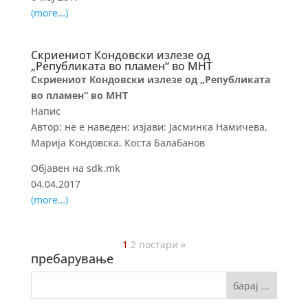
(more…)
Скриениот Кондовски излезе од
„Републиката во пламен“ во МНТ
Скриениот Кондовски излезе од „Републиката
во пламен“ во МНТ
Напис
Автор: не е наведен; изјави: Јасминка Намичева,
Марија Кондовска, Коста Балабанов
Објавен на sdk.mk
04.04.2017
(more…)
1
2
постари »
пребарување