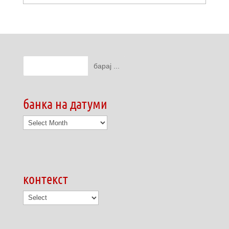
банка на датуми
банка
на
датуми
контекст