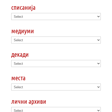
списанија
медиуми
декади
места
лични архиви