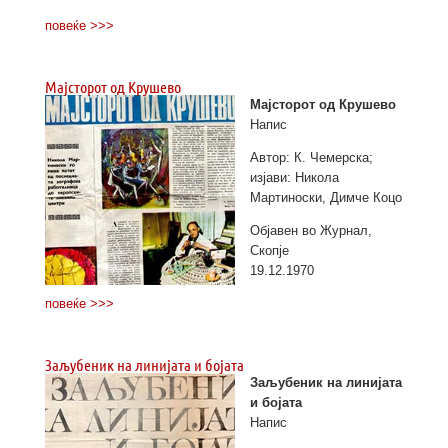
повеќе >>>
Мајсторот од Крушево
Мајсторот од Крушево
Напис
Автор: К. Чемерска;
изјави: Никола
Мартиноски, Димче Коцо
Објавен во Журнал,
Скопје
19.12.1970
повеќе >>>
Заљубеник на линијата и бојата
Заљубеник на линијата
и бојата
Напис