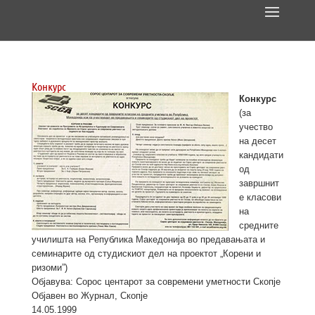
Конкурс
Конкурс
(за
учество
на десет
кандидати
од
завршнит
е класови
на
средните
училишта на Република Македонија во предавањата и
семинарите од студискиот дел на проектот „Корени и
ризоми”)
Објавува: Сорос центарот за современи уметности Скопје
Објавен во Журнал, Скопје
14.05.1999