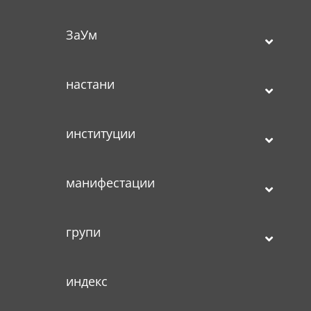
ЗаУм
настани
институции
манифестации
групи
индекс