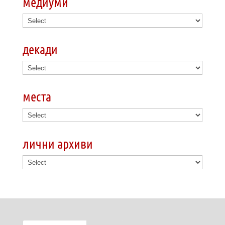
медиуми
декади
места
лични архиви