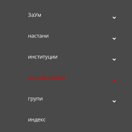
ЗаУм
настани
институции
манифестации
групи
индекс