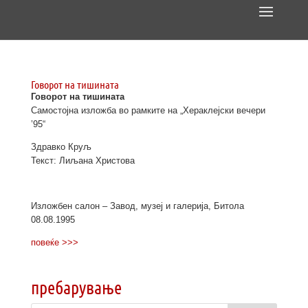
Говорот на тишината
Говорот на тишината
Самостојна изложба во рамките на „Хераклејски вечери
’95“
Здравко Круљ
Текст: Лиљана Христова
Изложбен салон – Завод, музеј и галерија, Битолa
08.08.1995
повеќе >>>
пребарување