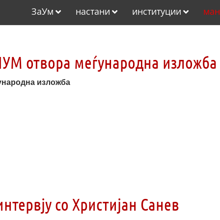
ЗаУм
настани
институции
ман
ЛУМ отвора меѓународна изложба
ѓународна изложба
интервју со Христијан Санев