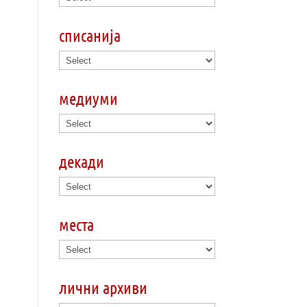
списанија
медиуми
декади
места
лични архиви