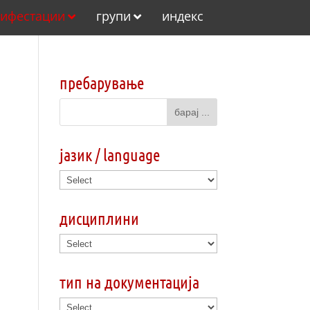
ифестации
групи
индекс
пребарување
јазик / language
дисциплини
тип на документација