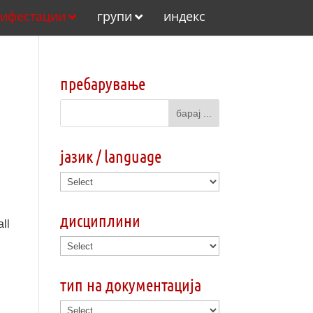
ифестации
групи
индекс
пребарување
јазик / language
дисциплини
ll
тип на документација