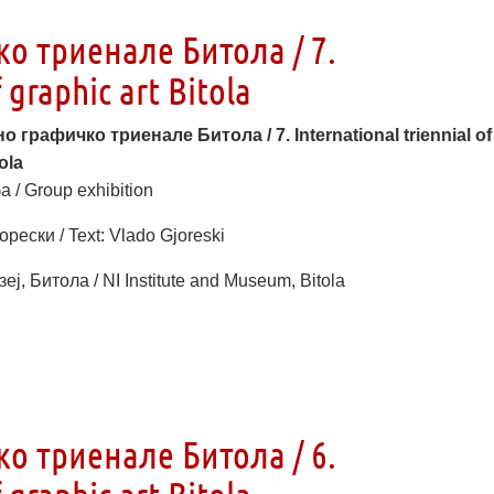
о триенале Битола / 7.
 graphic art Bitola
о графичко триенале Битола / 7. International triennial of
ola
 / Group exhibition
орески / Text: Vlado Gjoreski
еј, Битола / NI Institute and Museum, Bitola
о триенале Битола / 6.