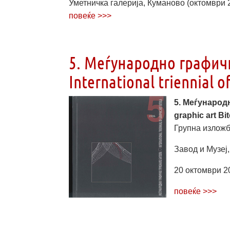
Уметничка галерија, Куманово (октомври 20
повеќе >>>
5. Меѓународно графичк
International triennial of
5. Меѓународн
graphic art Bit
Групна изложба
Завод и Музеј,
20 октомври 20
повеќе >>>