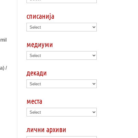
списанија
emil
медиуми
) /
декади
места
лични архиви