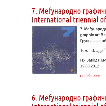
7. Меѓународно графичк
International triennial of
7. Меѓународн
graphic art Bit
Групна изложба
Текст: Владо Ѓ
НУ Завод и муз
19.08.2012
повеќе >>>
6. Меѓународно графичк