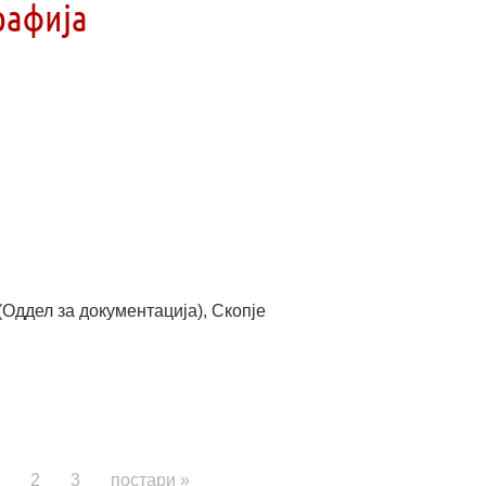
рафија
(Оддел за документација), Скопје
2
3
постари »