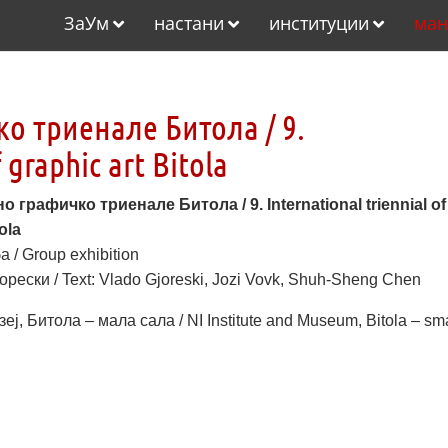
ЗаУм
настани
институции
ман
о триенале Битола / 9.
 graphic art Bitola
о графичко триенале Битола / 9. International triennial of
ola
 / Group exhibition
орески / Text: Vlado Gjoreski, Jozi Vovk, Shuh-Sheng Chen
еј, Битола – мала сала / NI Institute and Museum, Bitola – sma