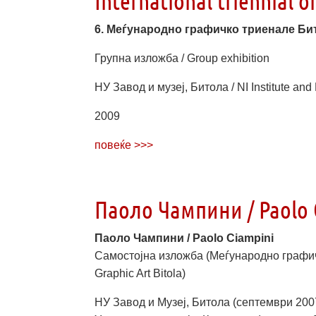
International triennial of
6. Меѓународно графичко триенале Битола 
Групна изложба / Group exhibition
НУ Завод и музеј, Битола / NI Institute and
2009
повеќе >>>
Паоло Чампини / Paolo 
Паоло Чампини / Paolo Ciampini
Самостојна изложба (Меѓународно графичко 
Graphic Art Bitola)
НУ Завод и Музеј, Битола (септември 2007)