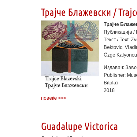
Трајче Блажевски / Trajc
Трајче Блажев
Публикација / 
Текст / Text: Z
Bektovic, Vlad
Özge Kalyoncu
Издавач: Заво
Publisher: Museu
Bitola)
2018
повеќе >>>
Guadalupe Victorica