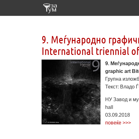
9. Меѓународно графичк
International triennial of
9. Меѓународн
graphic art Bit
Групна изложба
Текст: Владо Ѓ
НУ Завод и муз
hall
03.09.2018
повеќе >>>