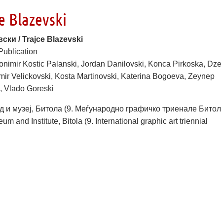
e Blazevski
ски / Trajce Blazevski
Publication
vonimir Kostic Palanski, Jordan Danilovski, Konca Pirkoska, Dz
imir Velickovski, Kosta Martinovski, Katerina Bogoeva, Zeynep
, Vlado Goreski
д и музеј, Битола (9. Меѓународно графичко триенале Битола
m and Institute, Bitola (9. International graphic art triennial