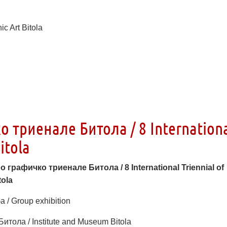
ic Art Bitola
 триенале Битола / 8 Internation
itola
но графичко триенале Битола /
8 International Triennial of
tola
 / Group exhibition
Битола / Institute and Museum Bitola