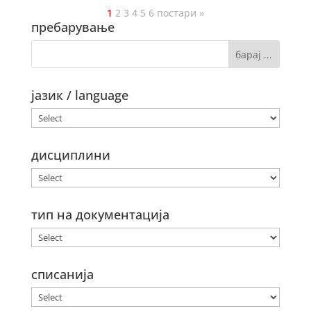
1
2
3
4
5
6
постари »
пребарување
јазик / language
дисциплини
тип на документација
списанија