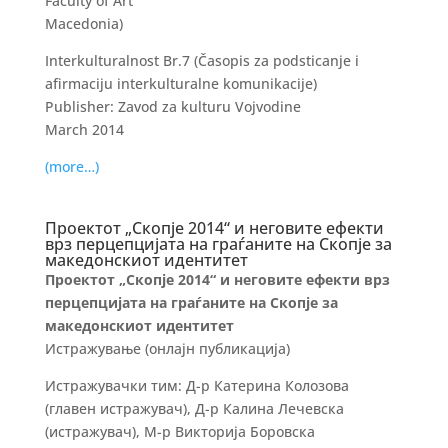
Faculty of Art
Macedonia)
Interkulturalnost Br.7 (Časopis za podsticanje i
afirmaciju interkulturalne komunikacije)
Publisher: Zavod za kulturu Vojvodine
March 2014
(more…)
Проектот „Скопје 2014“ и неговите ефекти
врз перцепцијата на граѓаните на Скопје за
македонскиот идентитет
Проектот „Скопје 2014“ и неговите ефекти
врз
перцепцијата на граѓаните на Скопје
за
македонскиот идентитет
Истражување (онлајн публикација)
Истражувачки тим: Д-р Катерина Колозова
(главен истражувач), Д-р Калина Лечевска
(истражувач), М-р Викторија Боровска