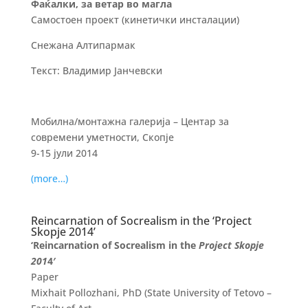
Фаќалки, за ветар во магла
Самостоен проект (кинетички инсталации)
Снежана Алтипармак
Текст: Владимир Јанчевски
Мобилна/монтажна галерија – Центар за
современи уметности, Скопје
9-15 јули 2014
(more…)
Reincarnation of Socrealism in the ‘Project
Skopje 2014’
‘Reincarnation of Socrealism in the
Project Skopje
201
4′
Paper
Mixhait Pollozhani, PhD (State University of Tetovo –