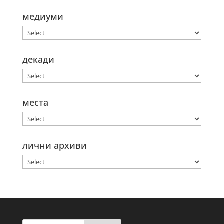
медиуми
декади
места
лични архиви