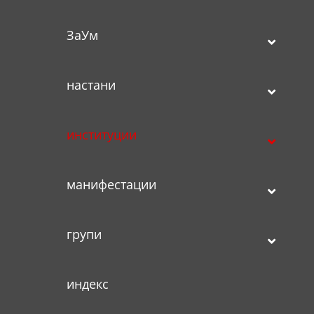
ЗаУм
настани
институции
манифестации
групи
индекс