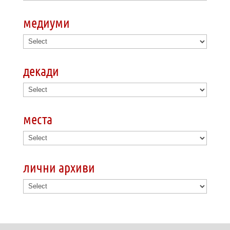
медиуми
декади
места
лични архиви