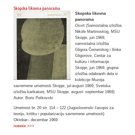
Skopska likovna panorama
Skopska likovna
panorama
Osvrt (Samostalna izložba
Nikole Martinoskog, MSU
Skopje, jun 1969,
samostalna izložba
Gligora Čemerskog i Ilinke
Gligorove, Centar za
kulturu i informacije
Skopje, jun 1969, grupna
izložba odabranih dela iz
kolekcije Muzeja
savremene umetnosti Skopje, jul-avgust 1969, Svetska
izložba karikature, MSU Skopje, avgust- septembar 1969)
Autor: Boris Petkovski
Umetnost br. 20 str. 114 – 122 (Jugoslovenski časopis za
teoriju, kritiku i popularizaciju savremene umetnosti)
Oktobar– decembar 1969
повеќе >>>