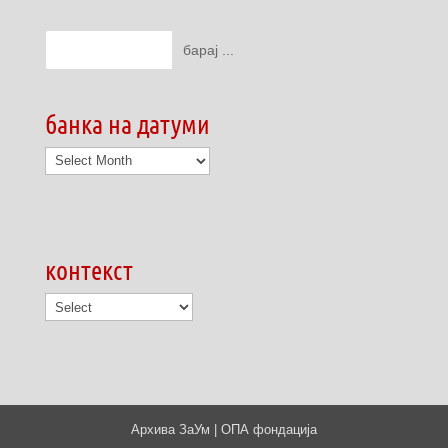
банка на датуми
банка
на
датуми
контекст
Архива ЗаУм | ОПА фондација