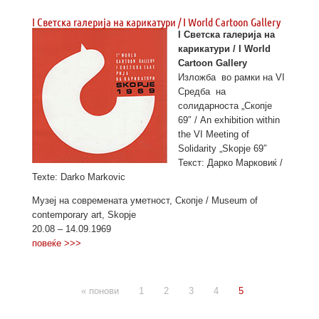
I Светска галерија на карикатури / I World Cartoon Gallery
I Светска галерија на
карикатури / I World
Cartoon Gallery
Изложба во рамки на VI
Средба на
солидарноста „Скопје
69″ / Аn exhibition within
the VI Meeting of
Solidarity „Skopje 69″
Текст: Дарко Марковиќ /
Texte: Darko Markovic
Музеј на современата уметност, Скопје / Museum of
contemporary art, Skopje
20.08 – 14.09.1969
повеќе >>>
« понови
1
2
3
4
5