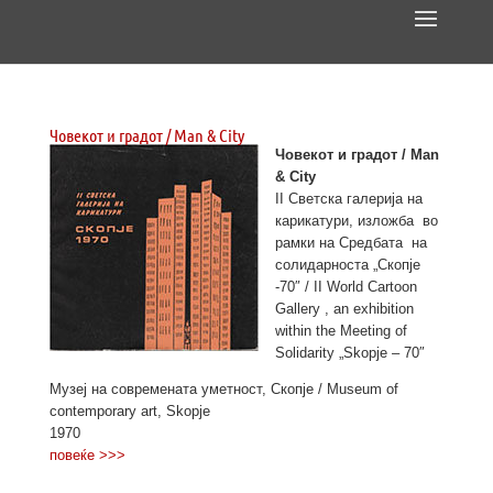
Човекот и градот / Man & City
Човекот и градот / Man
& City
II Светска галерија на
карикатури, изложба во
рамки на Средбата на
солидарноста „Скопје
-70″ / II World Cartoon
Gallery , an exhibition
within the Meeting of
Solidarity „Skopje – 70″
Музеј на современата уметност, Скопје / Museum of
contemporary art, Skopje
1970
повеќе >>>