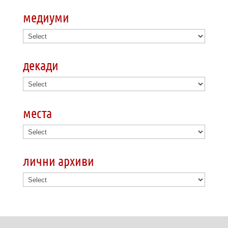
медиуми
декади
места
лични архиви