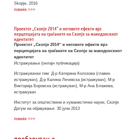
Skopje, 2016
повеќе >>>
Проектот „Скопје 2014“ и неговите ефекти врз
перцепцијата на граѓаните на Скопје за македонскиот
идентитет
Проектот „Скопје 2014“ и неговите ефекти
врз
перцепцијата на граѓаните на Скопје
за македонскиот
идентитет
Истражување (онлајн публикација)
Истражувачки тим: Д-р Катерина Колозова (главен
истражувач), Д-р Калина Лечевска (истражувач), М-р
Викторија Боровска (истражувач), М-р Ана Блажева,
истражувач
Институт за општествени и хуманистички науки, Скопје
Датум на објавување: 30 јуни 2013
повеќе >>>
пребарување