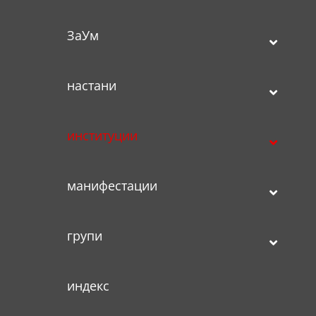
ЗаУм
настани
институции
манифестации
групи
индекс