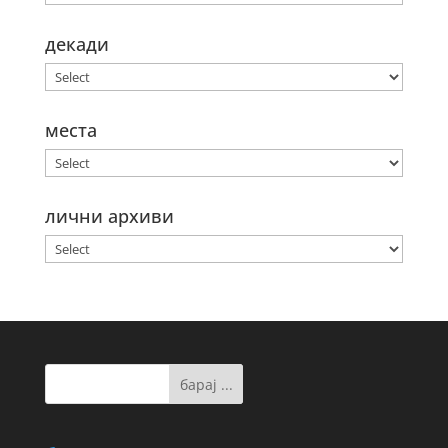
декади
места
лични архиви