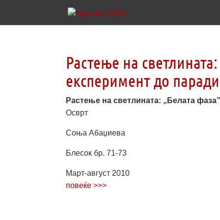
Растење на светлината:
експеримент до парад
Растење на светлината: „Белата фаза”
Осврт
Соња Абаџиева
Блесок бр. 71­-73
Март­-август 2010
повеќе >>>