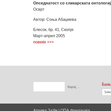
Опседнатост со сликарската онтологија:
Осврт
Автор: Соња Абаџиева
Блесок, бр. 41, Скопје
Март-­април 2005
повеќе >>>
банк
банк
на
дату
Архива ЗаУм | ОПА фондација