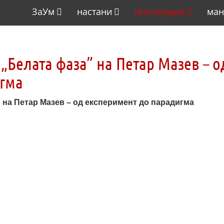
ЗаУм
настани
институции
ман
 „Белата фаза” на Петар Мазев – о
игма
 на Петар Мазев – од експеримент до парадигма