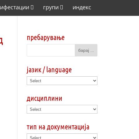
ифестации
групи
индекс
пребарување
д
јазик / language
дисциплини
тип на документација