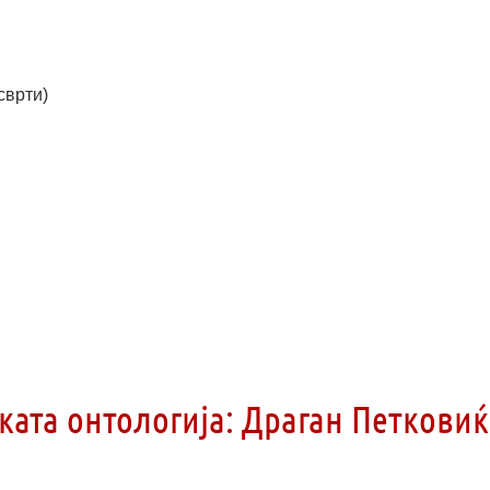
сврти)
ката онтологија: Драган Петковиќ