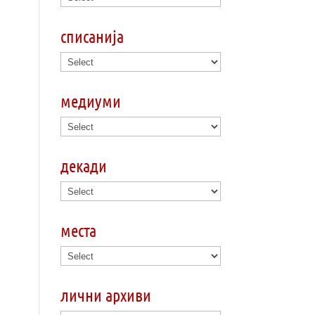
списанија
медиуми
декади
места
лични архиви