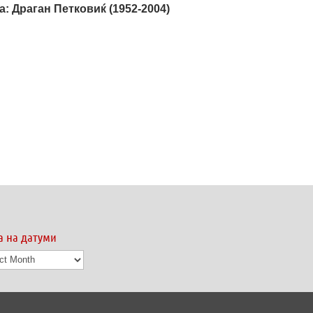
 Драган Петковиќ (1952­-2004)
а на датуми
а
ми